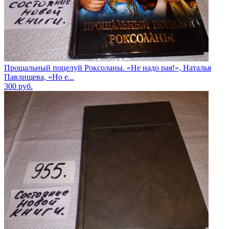
Прощальный поцелуй Роксоланы. «Не надо рая!», Наталья
Павлищева, «Но е...
300
руб.