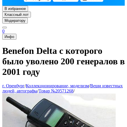
В избранное
Классный лот
Модератору
0
Инфо
Benefon Delta с которого
было уволено 200 генералов в
2001 году
г. Оренбург
/
Коллекционирование, моделизм
/
Вещи известных
людей, автографы
/
Товар №20571268
/