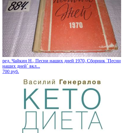
ред. Чайкин Н., Песни наших дней 1970, Сборник `Песни
наших дней` вкл...
700
руб.