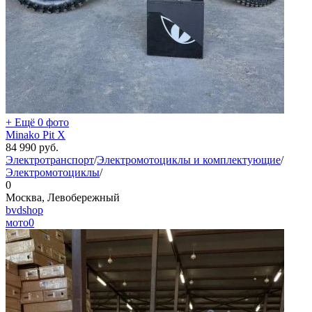
+ Ещё 0 фото
Minako Pit X
84 990
руб.
Электротранспорт
/
Электромотоциклы и комплектующие
/
Электромотоциклы
/
0
Москва, Левобережный
bvdshop
мото
0