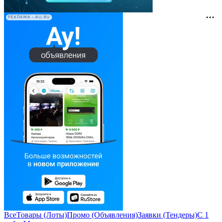
РЕКЛАМА • AU.RU
Все
Товары (Лоты)
Промо (Объявления)
Заявки (Тендеры)
С 1