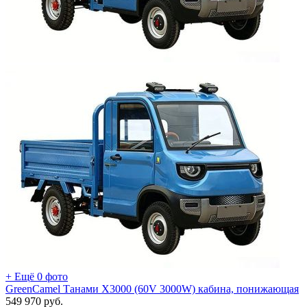
+ Ещё 0 фото
GreenCamel Танами X3000 (60V 3000W) кабина, понижающая
549 970
руб.