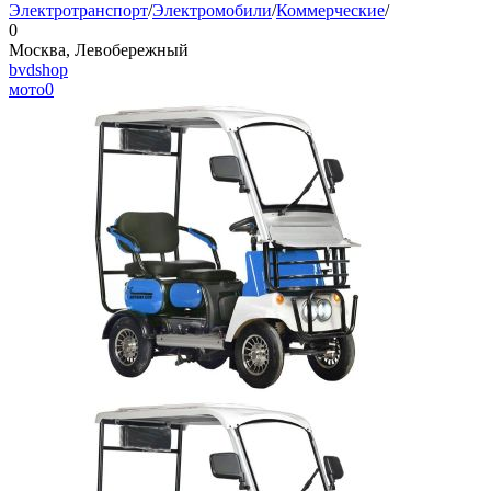
Электротранспорт
/
Электромобили
/
Коммерческие
/
0
Москва, Левобережный
bvdshop
мото
0