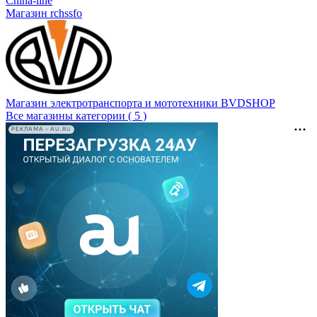
China-line
Магазин rchssfo
Магазин электротранспорта и мототехники BVDSHOP
Все магазины категории ( 5 )
РЕКЛАМА • AU.RU