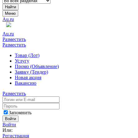
Найти
Меню
Au.ru
Au.ru
Разместить
Разместить
Товар (Лот)
Услугу
Промо (Объявление)
Заявку (Тендер)
Новая акция
Вакансию
Разместить
Запомнить
Войти
Войти
Или:
Регистрация