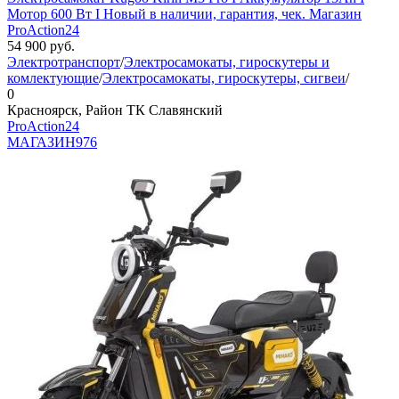
Мотор 600 Вт I Новый в наличии, гарантия, чек. Магазин
ProAction24
54 900
руб.
Электротранспорт
/
Электросамокаты, гироскутеры и
комлектующие
/
Электросамокаты, гироскутеры, сигвеи
/
0
Красноярск, Район ТК Славянский
ProAction24
МАГАЗИН
976