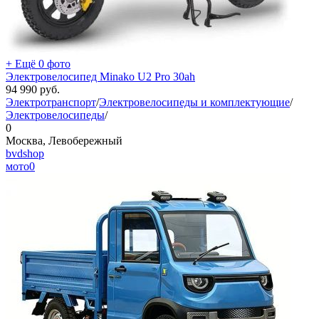
+ Ещё 0 фото
Электровелосипед Minako U2 Pro 30ah
94 990
руб.
Электротранспорт
/
Электровелосипеды и комплектующие
/
Электровелосипеды
/
0
Москва, Левобережный
bvdshop
мото
0